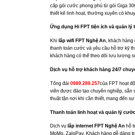
cấp gói cước phong phú từ gói Giga 3
thiết kế linh hoạt, thường xuyên có kh
Ứng dụng Hi FPT tiện ích và quản lý
Khi
lắp wifi FPT Nghệ An
, khách hàng 
thanh toán cước và yêu cầu hỗ trợ kỹ th
khách hàng có thể theo dõi lưu lượng s
Dịch vụ hỗ trợ khách hàng 24/7 chu
Tổng đài
0989.289.257
của FPT hoạt độn
viên được đào tạo chuyên nghiệp, sẵn s
thuật tận nơi khi cần thiết, mang đến s
Thanh toán linh hoạt và quản lý cướ
Dịch vụ
lắp internet FPT Nghệ An
hỗ t
MoMo, ZaloPay. Khách hàng dễ dàng tra 