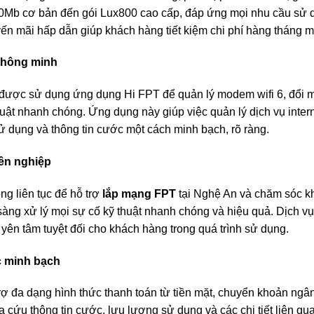
00Mb cơ bản đến gói Lux800 cao cấp, đáp ứng mọi nhu cầu sử 
uyến mãi hấp dẫn giúp khách hàng tiết kiệm chi phí hàng tháng 
 thông minh
được sử dụng ứng dụng Hi FPT để quản lý modem wifi 6, đổi mậ
uật nhanh chóng. Ứng dụng này giúp việc quản lý dịch vụ intern
ử dụng và thông tin cước một cách minh bạch, rõ ràng.
yên nghiệp
g liên tục để hỗ trợ
lắp mạng FPT
tại Nghệ An và chăm sóc kh
àng xử lý mọi sự cố kỹ thuật nhanh chóng và hiệu quả. Dịch vụ
ự yên tâm tuyệt đối cho khách hàng trong quá trình sử dụng.
c minh bạch
rợ đa dạng hình thức thanh toán từ tiền mặt, chuyển khoản ngân
cứu thông tin cước, lưu lượng sử dụng và các chi tiết liên qu