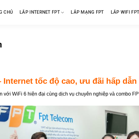
G CHỦ
LẮP INTERNET FPT
LẮP MẠNG FPT
LẮP WIFI FP
n
 Internet tốc độ cao, ưu đãi hấp dẫn
 An với WiFi 6 hiện đại cùng dịch vụ chuyên nghiệp và combo F