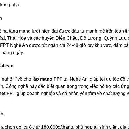
trong nhà.
h
về hạ tầng mạng lưới hiện đại được đầu tư mạnh mẽ trên toàn tỉ
 Mai, Thái Hòa và các huyện Diễn Châu, Đô Lương, Quỳnh Lưu c
fi FPT Nghệ An được rút ngắn chỉ 24-48 giờ tùy khu vực, đảm b
g hàng ngày.
ật cao
ng nghệ IPv6 cho
lắp mạng FPT
tại Nghệ An, giúp tối ưu tốc độ 
n. Công nghệ này đặc biệt quan trọng trong việc hỗ trợ các ứn
net FPT
giúp doanh nghiệp và cá nhân yên tâm về chất lượng và
nh
ựa chọn gói cước từ 180.000đ/tháng, phù hợp từ sinh viên, gia