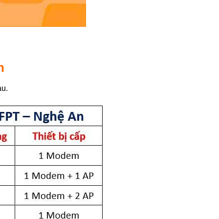
h
au.