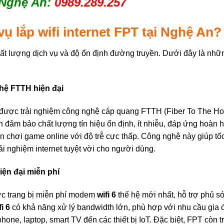
 Nghệ An:
0989.289.257
vụ lắp wifi internet FPT tại Nghệ An?
t lượng dịch vụ và độ ổn định đường truyền. Dưới đây là nhữn
ghệ FTTH hiện đại
 được trải nghiệm công nghệ cáp quang FTTH (Fiber To The Hom
ảm bảo chất lượng tín hiệu ổn định, ít nhiễu, đáp ứng hoàn hả
n chơi game online với độ trễ cực thấp. Công nghệ này giúp tố
trải nghiệm internet tuyệt vời cho người dùng.
hiện đại miễn phí
c trang bị miễn phí modem
wifi 6
thế hệ mới nhất, hỗ trợ phủ só
fi 6
có khả năng xử lý bandwidth lớn, phù hợp với nhu cầu gia đ
hone, laptop, smart TV đến các thiết bị IoT. Đặc biệt, FPT còn t