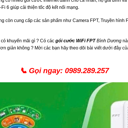
g có nhiều gói cước Internet dành cho cá nhân, hộ gia đình v
i 6 giúp cải thiện tốc độ kết nối mạng.
g còn cung cấp các sản phẩm như Camera FPT, Truyền hình FP
 có khuyến mãi gì ? Có các
gói cước WiFi FPT
Bình Dương
nà
 đơn giản không ? Mời các bạn hãy theo dõi bài viết dưới đây củ
📞
Gọi ngay:
0989.289.257