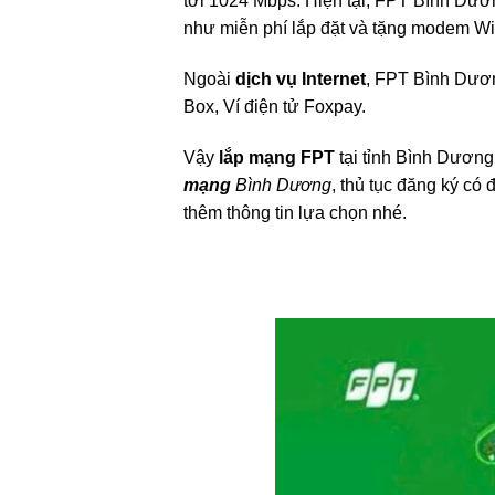
tới 1024 Mbps. Hiện tại, FPT Bình Dươn
như miễn phí lắp đặt và tặng modem Wi-F
Ngoài
dịch vụ Internet
, FPT Bình Dươn
Box, Ví điện tử Foxpay.
Vậy
lắp mạng FPT
tại tỉnh Bình Dương
mạng
Bình Dương
, thủ tục đăng ký có
thêm thông tin lựa chọn nhé.