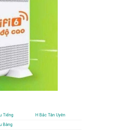
u Tiếng
H Bắc Tân Uyên
u Bàng