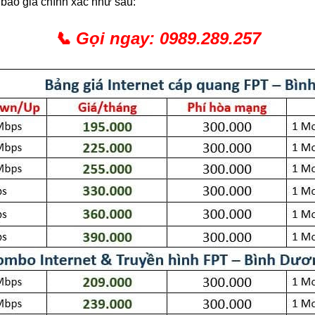
 báo giá chính xác như sau:
📞
Gọi ngay:
0989.289.257