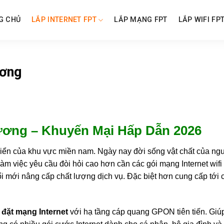
G CHỦ
LẮP INTERNET FPT
LẮP MẠNG FPT
LẮP WIFI FP
ương
ơng – Khuyến Mại Hấp Dẫn 2026
 triển của khu vực miền nam. Ngày nay đời sống vật chất của ng
, làm việc yêu cầu đòi hỏi cao hơn cần các gói mạng Internet wi
 mới nâng cấp chất lượng dịch vụ. Đặc biệt hơn cung cấp tới 
 đặt mạng Internet
với hạ tầng cáp quang GPON tiên tiến. Giúp