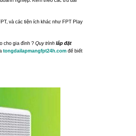
à doanh nghiệp. Kèm theo các ưu đãi
T, và các tiện ích khác như FPT Play
o cho gia đình ?
Quy trình
lắp đặt
a
tongdailapmangfpt24h.com
để biết