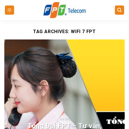
Skip
to
content
TAG ARCHIVES:
WIFI 7 FPT
TIN TỨC
Tổng Đài FPT – Tư vấn,