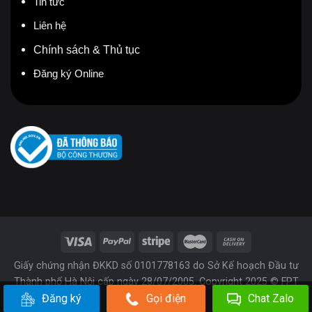
Tin tức
Liên hệ
Chính sách & Thủ tục
Đăng ký Online
Giấy chứng nhận ĐKKD số 0101778163 do Sở Kế hoạch Đầu tư
Thành phố Hà Nội cấp ngày 28/07/2005. Copyright 2025 © FPT
Đăng ký
Gọi điện
Chat Zalo
Telecom