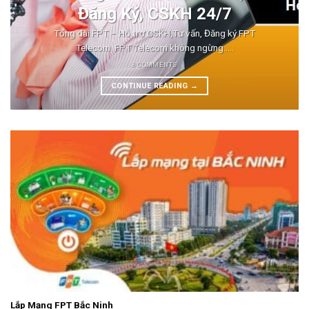
Đăng Ký, CSKH 24/7
Tổng đài FPT – Hỗ trợ CSKH,Tư vấn, Đăng ký FPT
Telecom FPT Telecom không ngừng.....
8 COMMENTS
CONTINUE READING
→
Lắp Mạng FPT Bắc Ninh