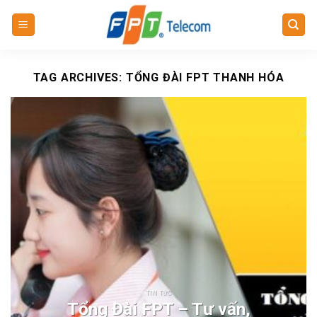
Skip
to
content
TAG ARCHIVES:
TỔNG ĐÀI FPT THANH HÓA
TIN TỨC
Tổng Đài FPT – Tư vấn,