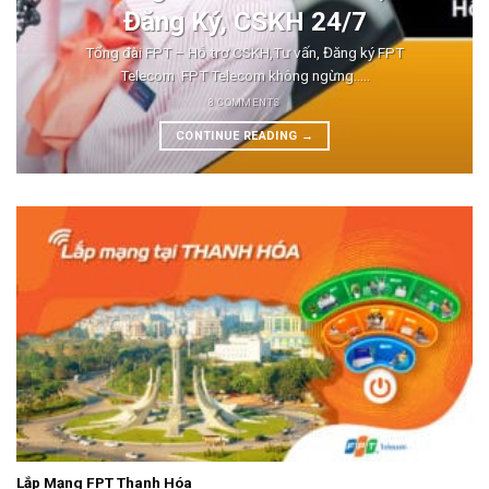
Đăng Ký, CSKH 24/7
Tổng đài FPT – Hỗ trợ CSKH,Tư vấn, Đăng ký FPT
Telecom FPT Telecom không ngừng.....
8 COMMENTS
CONTINUE READING
→
Lắp Mạng FPT Thanh Hóa