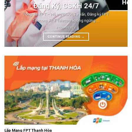
Đăng Ký, CSKH 24/7
Tổng đài FPT – Hỗ trợ CSKH,Tư vấn, Đăng ký FPT
Telecom FPT Telecom không ngừng.....
8 COMMENTS
CONTINUE READING
→
Lắp Mạng FPT Thanh Hóa