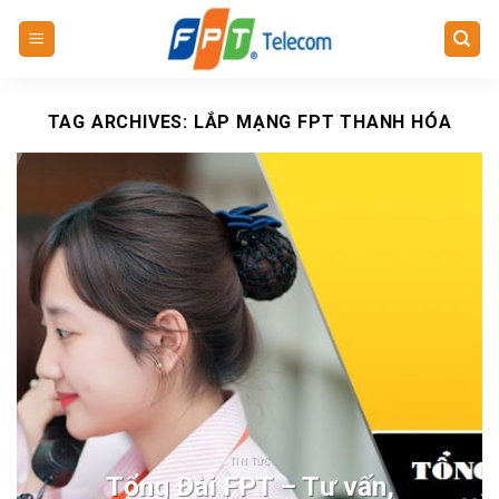
Skip
to
content
TAG ARCHIVES:
LẮP MẠNG FPT THANH HÓA
TIN TỨC
Tổng Đài FPT – Tư vấn,