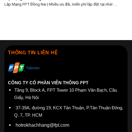
Lắp Mạng FPT Đồng Nai | Nhiều ưu đãi, miễn phí lắp đặt tại nhà!.....
THÔNG TIN LIÊN HỆ
CÔNG TY CỔ PHẦN VIỄN THÔNG FPT
Tầng 9, Block A, FPT Tower 10 Phạm Văn Bạch, Cầu
Giấy, Hà Nội
37-39A, đường 19, KCX Tân Thuận, P.Tân Thuận Đông,
Q. 7, TP. HCM
hotrokhachhang@fpt.com