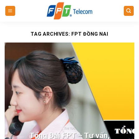
Skip
to
content
TAG ARCHIVES:
FPT ĐỒNG NAI
TIN TỨC
Tổng Đài FPT – Tư vấn,