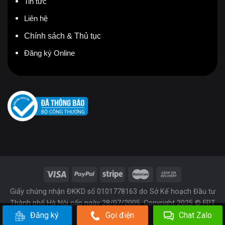
Tin tức
Liên hệ
Chính sách & Thủ tục
Đăng ký Online
Giấy chứng nhận ĐKKD số 0101778163 do Sở Kế hoạch Đầu tư
Thành phố Hà Nội cấp ngày 28/07/2005. Copyright 2025 © FPT
Đăng ký
Gọi điện
Chat Zalo
Telecom