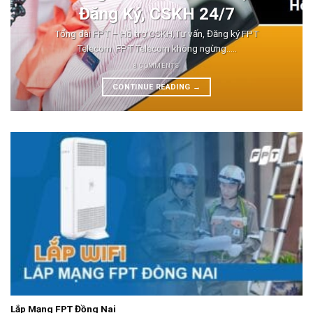
Đăng Ký, CSKH 24/7
Tổng đài FPT – Hỗ trợ CSKH,Tư vấn, Đăng ký FPT
Telecom FPT Telecom không ngừng.....
8 COMMENTS
CONTINUE READING
→
Lắp Mạng FPT Đồng Nai